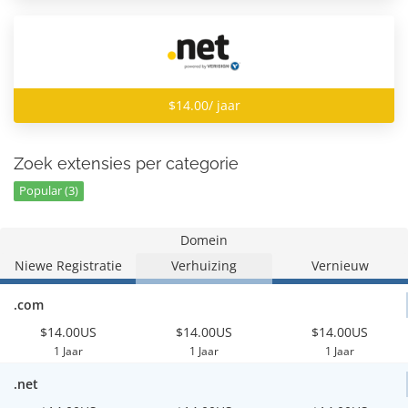
$14.00/ jaar
Zoek extensies per categorie
Popular (3)
Domein
Niewe Registratie
Verhuizing
Vernieuw
.com
$14.00US
$14.00US
$14.00US
1 Jaar
1 Jaar
1 Jaar
.net