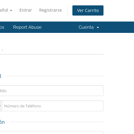
añol
Entrar
Registrarse
Ver Carrito
os
Report Abuse
Cuenta
.
l
ión