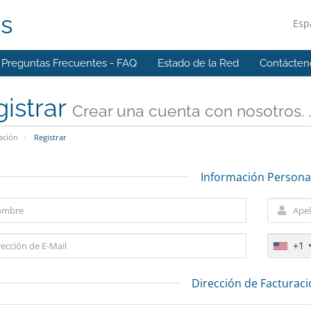
ns
Esp
Preguntas Frecuentes - FAQ
Estado de la Red
Contácten
istrar
Crear una cuenta con nosotros. . 
ación
Registrar
Información Persona
+1
Dirección de Facturac