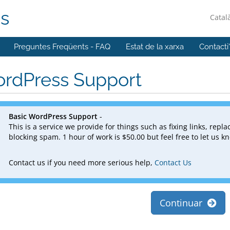
ns
Catal
Preguntes Freqüents - FAQ
Estat de la xarxa
Contacti
rdPress Support
Basic WordPress Support
-
This is a service we provide for things such as fixing links, rep
blocking spam. 1 hour of work is $50.00 but feel free to let us 
Contact us if you need more serious help,
Contact Us
Continuar