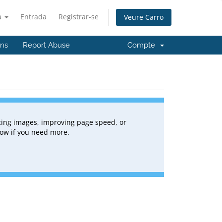
à
Entrada
Registrar-se
Veure Carro
'ns
Report Abuse
Compte
lacing images, improving page speed, or
know if you need more.