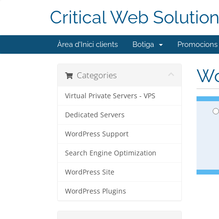
Critical Web Solutio
Àrea d'Inici clients
Botiga
Promocions
Wo
Categories
Virtual Private Servers - VPS
Dedicated Servers
WordPress Support
Search Engine Optimization
WordPress Site
WordPress Plugins