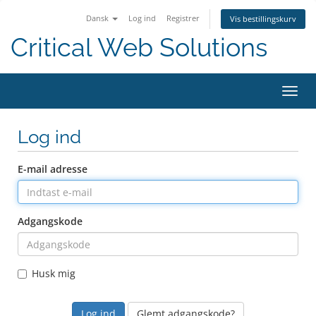
Dansk
Log ind
Registrer
Vis bestillingskurv
Critical Web Solutions
Skift
navig
Log ind
E-mail adresse
Adgangskode
Husk mig
Glemt adgangskode?