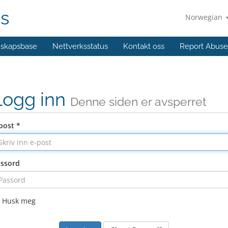
ns
Norwegian
skapsbase
Nettverksstatus
Kontakt oss
Report Abuse
Logg inn
Denne siden er avsperret
post *
ssord
Husk meg