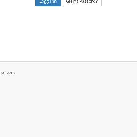
Glemt Passord?
eservert.