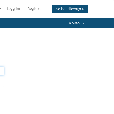
Logg inn
Registrer
Se handlevogn »
Konto