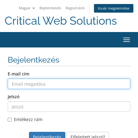
Magyar
Bejelentkezés
Regisztráció
Kosár megtekintése
Critical Web Solutions
Váltá
a
navig
Bejelentkezés
E-mail cím
Jelszó
Emlékezz rám
Elfelejtett jelszó?