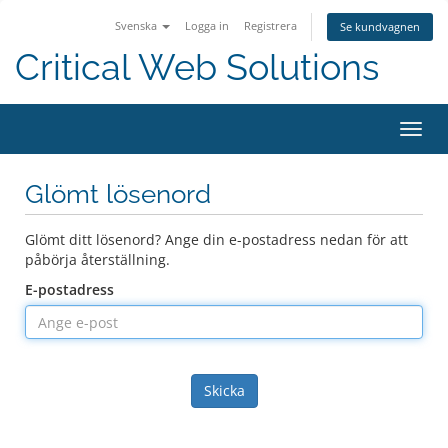
Svenska
Logga in
Registrera
Se kundvagnen
Critical Web Solutions
Växla
navig
Glömt lösenord
Glömt ditt lösenord? Ange din e-postadress nedan för att
påbörja återställning.
E-postadress
Skicka