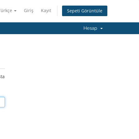
Türkçe
Giriş
Kayıt
Sepeti Görüntüle
Hesap
sta