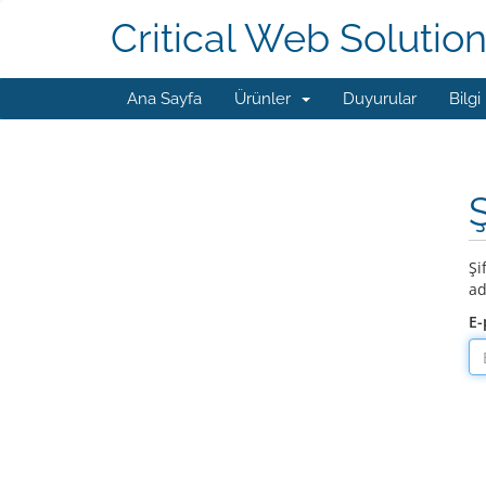
Critical Web Solutio
Ana Sayfa
Ürünler
Duyurular
Bilgi
Şi
ad
E-