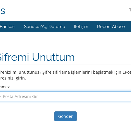
ns
 Bankası
Sunucu/Ağ Durumu
İletişim
Report Abuse
Şifremi Unuttum
frenizi mi unuttunuz? Şifre sıfırlama işlemlerini başlatmak için EPo
resinizi girin.
posta
Gönder