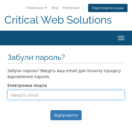
Українська
Вхід
Реєстрація
Переглянути кошик
Critical Web Solutions
Пере
наві
Забули пароль?
Забули пароль? Введіть ваш email для початку процесу
відновлення пароля.
Електронна пошта
Відправити