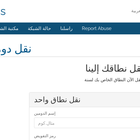
ns
Report Abuse
راسلنا
حالة الشبكة
مكتبة الش
نقل دو
قل نطاقك إلينا
نقل نطاق واحد
إسم الدومين
رمز التفويض