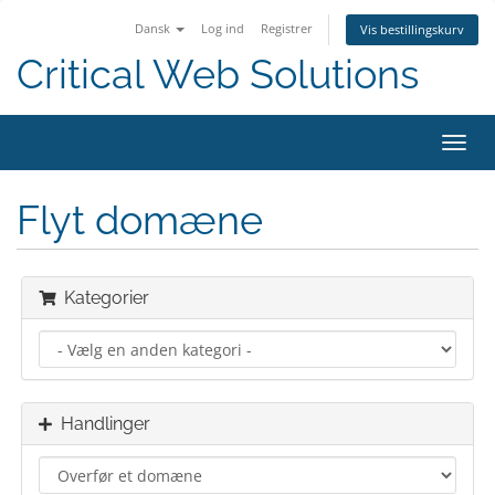
Dansk
Log ind
Registrer
Vis bestillingskurv
Critical Web Solutions
Skift
navig
Flyt domæne
Kategorier
Handlinger