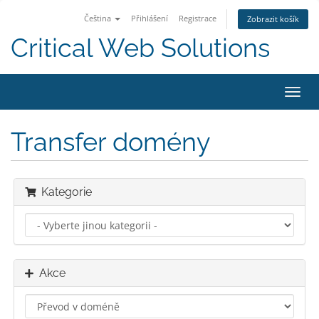
Čeština
Přihlášení
Registrace
Zobrazit košík
Critical Web Solutions
Přep
navig
Transfer domény
Kategorie
Akce