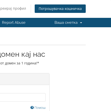
Креирај профил
Потрошувачка кошничка
Report Abuse
Ваша сметка
омен кај нас
от домен за 1 година!*
Помош