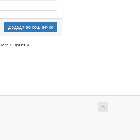
Додади во кошничка
бновени домени