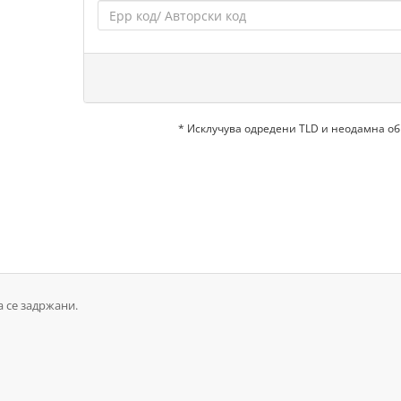
* Исклучува одредени TLD и неодамна о
а се задржани.