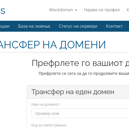
ns
Macedonian
Најава на профил
оции
База на знаења
Статус на сервери
Контакт
АНСФЕР НА ДОМЕНИ
Префрлете го вашиот д
Префрлете се сега за да го продолжите ваши
Трансфер на еден домен
Име на доменот
Код за овластување