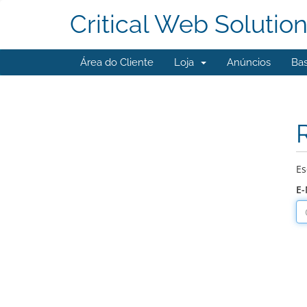
Critical Web Solutio
Área do Cliente
Loja
Anúncios
Ba
Es
E-