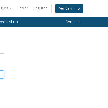
uguês
Entrar
Registar
Ver Carrinho
eport Abuse
Conta
.