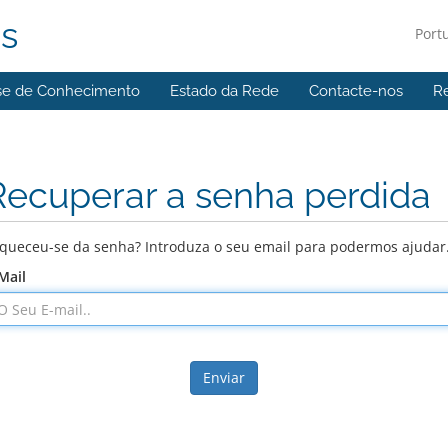
ns
Port
se de Conhecimento
Estado da Rede
Contacte-nos
R
Recuperar a senha perdida
queceu-se da senha? Introduza o seu email para podermos ajudar
Mail
Enviar